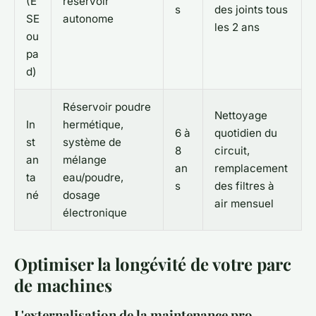
(E
réservoir
s
des joints tous
SE
autonome
les 2 ans
ou
pa
d)
Réservoir poudre
Nettoyage
In
hermétique,
6 à
quotidien du
st
système de
8
circuit,
an
mélange
an
remplacement
ta
eau/poudre,
s
des filtres à
né
dosage
air mensuel
électronique
Optimiser la longévité de votre parc
de machines
L'externalisation de la maintenance pro