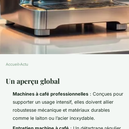
Accueil
›
Actu
ACTU
Un aperçu global
Découvrez les meilleures
machines à café
Machines à café professionnelles
: Conçues pour
professionnelles robustes
supporter un usage intensif, elles doivent allier
robustesse mécanique et matériaux durables
Gordon
•
07/04/2026 09:46
•
10 min de lecture
comme le laiton ou l’acier inoxydable.
Entretien machine à café
: Un détartrage régulier