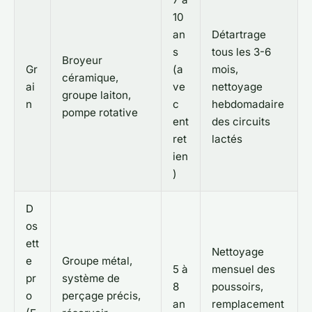
10
an
Détartrage
s
tous les 3-6
Broyeur
Gr
(a
mois,
céramique,
ai
ve
nettoyage
groupe laiton,
n
c
hebdomadaire
pompe rotative
ent
des circuits
ret
lactés
ien
)
D
os
ett
Nettoyage
e
Groupe métal,
5 à
mensuel des
pr
système de
8
poussoirs,
o
perçage précis,
an
remplacement