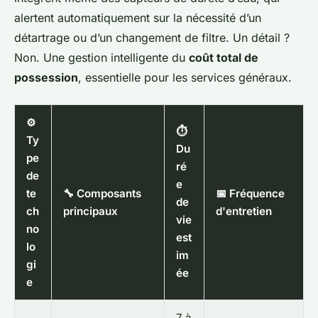
alertent automatiquement sur la nécessité d’un
détartrage ou d’un changement de filtre. Un détail ?
Non. Une gestion intelligente du
coût total de
possession
, essentielle pour les services généraux.
⚙️
⏱️
Ty
Du
pe
ré
de
e
te
🔧 Composants
📅 Fréquence
de
ch
principaux
d'entretien
vie
no
est
lo
im
gi
ée
e
7 à